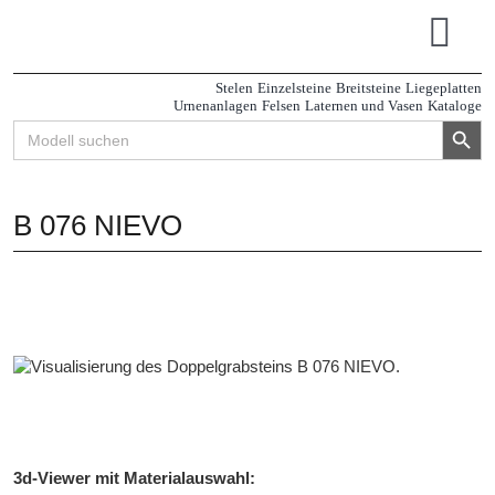
Zum
Inhalt
Tog
springen
Navi
Stelen
Einzelsteine
Breitsteine
Liegeplatten
Urnenanlagen
Felsen
Laternen und Vasen
Kataloge
Search Button
Search
for:
B 076 NIEVO
3d-Viewer mit Materialauswahl: