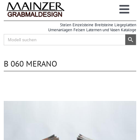
Zum
Inhalt
Togg
springen
Stelen
Einzelsteine
Breitsteine
Liegeplatten
Navi
Urnenanlagen
Felsen
Laternen und Vasen
Kataloge
Search Button
Search
for:
B 060 MERANO