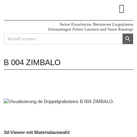
Zum
Inhalt
Tog
springen
Navi
Stelen
Einzelsteine
Breitsteine
Liegeplatten
Urnenanlagen
Felsen
Laternen und Vasen
Kataloge
Search Button
Search
for:
B 004 ZIMBALO
3d-Viewer mit Materialauswahl: