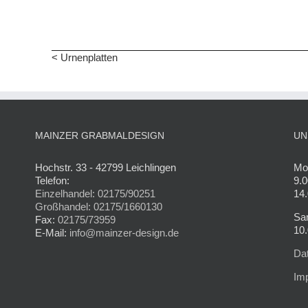
< Urnenplatten
MAINZER GRABMALDESIGN
UN
Hochstr. 33 - 42799 Leichlingen
Mon
Telefon:
9.0
Einzelhandel: 02175/90251
14.
Großhandel: 02175/1660130
Sa
Fax:
02175/73959
10.
E-Mail:
info@mainzer-design.de
Da
Im