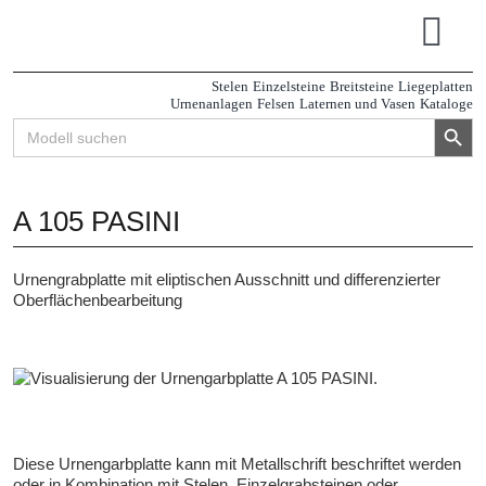
Zum
Inhalt
Tog
springen
Navi
Stelen
Einzelsteine
Breitsteine
Liegeplatten
Urnenanlagen
Felsen
Laternen und Vasen
Kataloge
Search Button
Search
for:
A 105 PASINI
Urnengrabplatte mit eliptischen Ausschnitt und differenzierter
Oberflächenbearbeitung
Diese Urnengarbplatte kann mit Metallschrift beschriftet werden
oder in Kombination mit Stelen, Einzelgrabsteinen oder