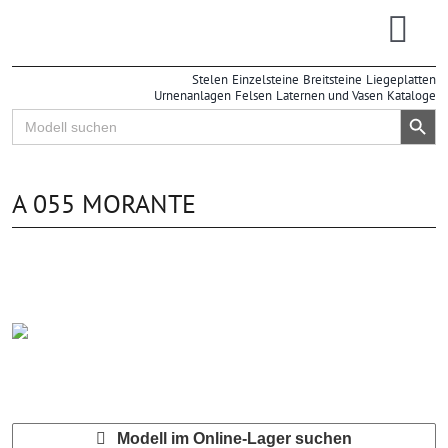
Zum
Inhalt
Togg
springen
Stelen
Einzelsteine
Breitsteine
Liegeplatten
Navi
Urnenanlagen
Felsen
Laternen und Vasen
Kataloge
Search Button
Search
for:
A 055 MORANTE
Modell im Online-Lager suchen