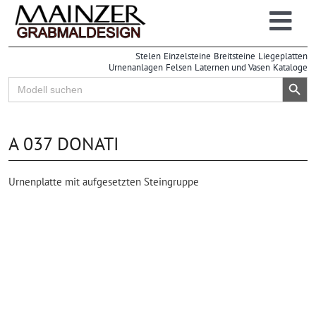
Zum
Inhalt
Togg
springen
Stelen
Einzelsteine
Breitsteine
Liegeplatten
Navi
Urnenanlagen
Felsen
Laternen und Vasen
Kataloge
Search Button
Search
for:
A 037 DONATI
Urnenplatte mit aufgesetzten Steingruppe