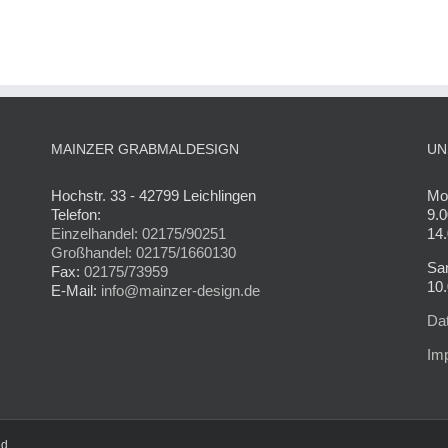
MAINZER GRABMALDESIGN
UN
Hochstr. 33 - 42799 Leichlingen
Mon
Telefon:
9.0
Einzelhandel: 02175/90251
14.
Großhandel: 02175/1660130
Sa
Fax:
02175/73959
10.
E-Mail:
info@mainzer-design.de
Da
Im
ed