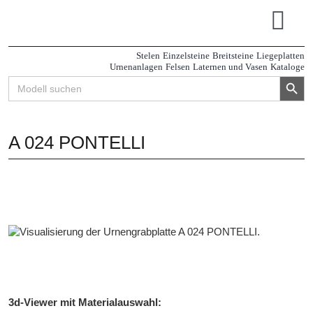
Zum
Inhalt
Tog
springen
Navi
Stelen
Einzelsteine
Breitsteine
Liegeplatten
Urnenanlagen
Felsen
Laternen und Vasen
Kataloge
Search Button
Search
for:
A 024 PONTELLI
3d-Viewer mit Materialauswahl: