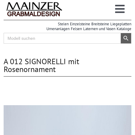
Zum
Inhalt
Togg
springen
Grabsteine
Stelen
Einzelsteine
Breitsteine
Liegeplatten
Navi
Urnenanlagen
Felsen
Laternen und Vasen
Kataloge
Großhandel
Search Button
Search
for:
Einzelhandel
Info
A 012 SIGNORELLI mit
| Online-Lager
Rosenornament