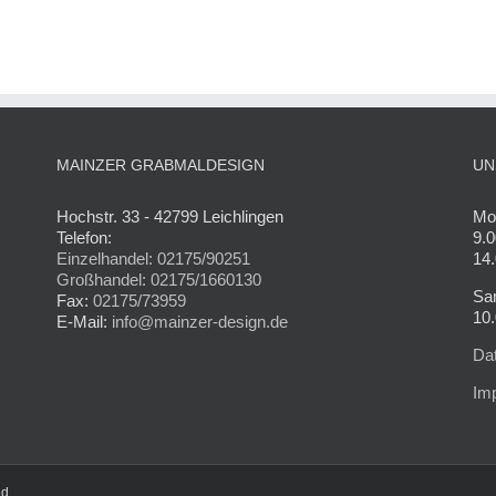
MAINZER GRABMALDESIGN
UN
Hochstr. 33 - 42799 Leichlingen
Mon
Telefon:
9.0
Einzelhandel: 02175/90251
14.
Großhandel: 02175/1660130
Sa
Fax:
02175/73959
10.
E-Mail:
info@mainzer-design.de
Da
Im
ed