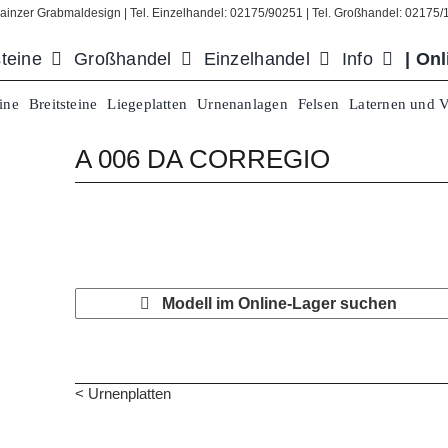
ainzer Grabmaldesign | Tel. Einzelhandel: 02175/90251 | Tel. Großhandel: 02175
teine
Großhandel
Einzelhandel
Info
| On
ine
Breitsteine
Liegeplatten
Urnenanlagen
Felsen
Laternen und 
A 006 DA CORREGIO
Modell im Online-Lager suchen
< Urnenplatten